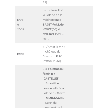
82)
en exclusivité à
la Galerie de la
1998
Méditerranée
à
SAINT-PAUL de
2009
VENCE
(06)
et
COURCHEVEL
>
2009
« L’Art et le Vin »
– Château du
1998
Cayrou –
PUY
L’EVEQUE
(46)
–
« Peintres au
féminin «
–
CASTELLET
– Exposition
personnelle à la
Galerie du Cloître
–
MOISSAC
(82)
– Salon du
meuble et de la