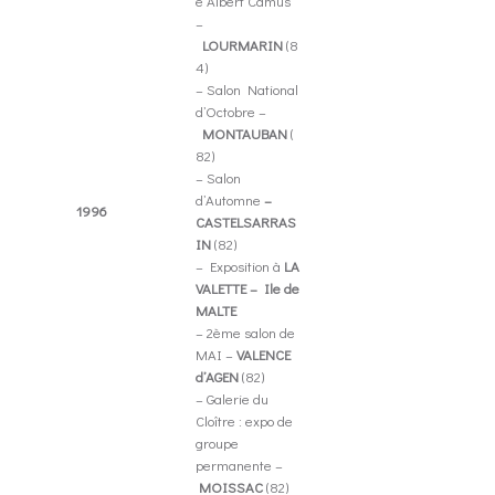
e Albert Camus
–
LOURMARIN
(8
4)
– Salon National
d’Octobre –
MONTAUBAN
(
82)
– Salon
d’Automne
–
1996
CASTELSARRAS
IN
(82)
– Exposition à
LA
VALETTE – Ile de
MALTE
– 2ème salon de
MAI –
VALENCE
d’AGEN
(82)
– Galerie du
Cloître : expo de
groupe
permanente –
MOISSAC
(82)