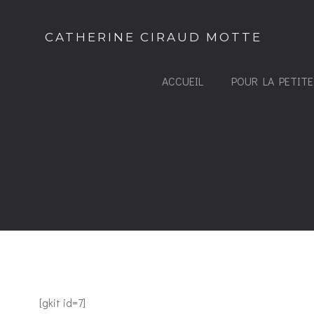
Aller
au
CATHERINE CIRAUD MOTTE
contenu
ACCUEIL
POUR LA PETITE
[gkit id=7]